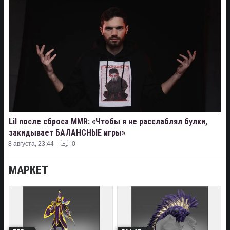
Lil после сброса MMR: «Чтобы я не расслаблял булки,
закидывает БАЛАНСНЫЕ игры»
8 августа, 23:44
0
МАРКЕТ