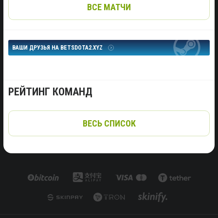
ВСЕ МАТЧИ
ВАШИ ДРУЗЬЯ НА BETSDOTA2.XYZ
РЕЙТИНГ КОМАНД
ВЕСЬ СПИСОК