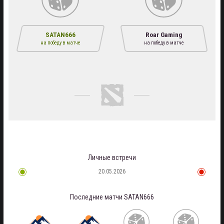
SATAN666
Roar Gaming
на победу в матче
на победу в матче
Личные встречи
20.05.2026
Последние матчи
SATAN666