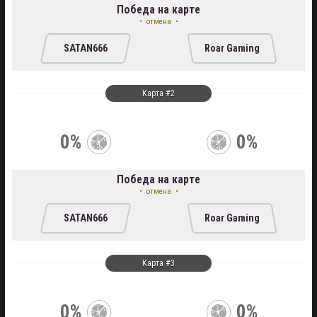
Победа на карте
отмена
SATAN666
Roar Gaming
Карта #2
0%
0%
Победа на карте
отмена
SATAN666
Roar Gaming
Карта #3
0%
0%