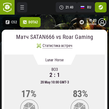
21:40
RU
23
CS2
DOTA2
онлайн
Матч SATAN666 vs Roar Gaming
Статистика встреч
Lunar Horse
BO3
2 : 1
20 May 10:00 GMT-3
17%
83%