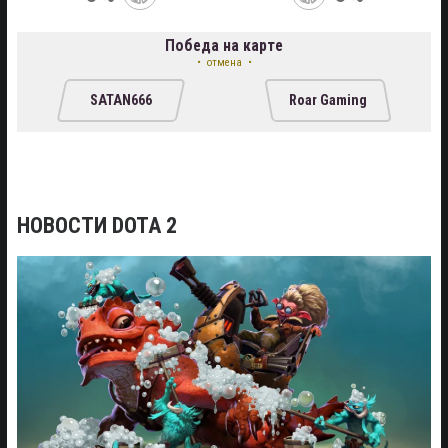
Победа на карте
отмена
SATAN666
Roar Gaming
НОВОСТИ DOTA 2