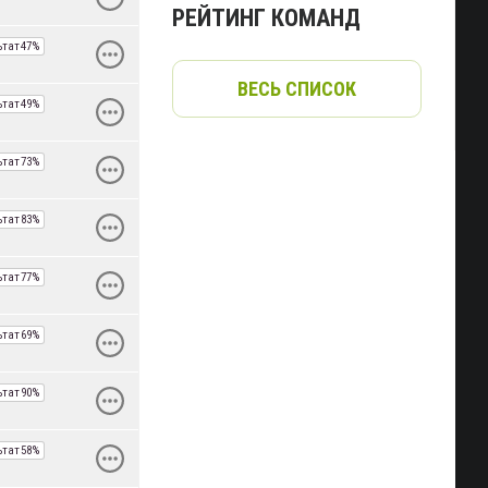
РЕЙТИНГ КОМАНД
ьтат
47%
ВЕСЬ СПИСОК
ьтат
49%
ьтат
73%
ьтат
83%
ьтат
77%
ьтат
69%
ьтат
90%
ьтат
58%