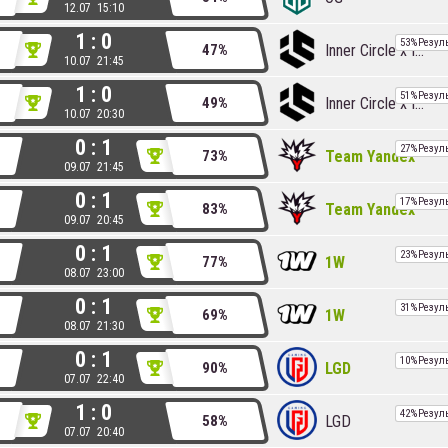
12.07 15:10
1 : 0
53%
Резул
Inner Circle x Insanity
47%
10.07 21:45
1 : 0
51%
Резул
Inner Circle x Insanity
49%
10.07 20:30
0 : 1
27%
Резул
Team Yandex
73%
09.07 21:45
0 : 1
17%
Резул
Team Yandex
83%
09.07 20:45
0 : 1
23%
Резул
1W
77%
08.07 23:00
0 : 1
31%
Резул
1W
69%
08.07 21:30
0 : 1
10%
Резул
LGD
90%
07.07 22:40
1 : 0
42%
Резул
LGD
58%
07.07 20:40