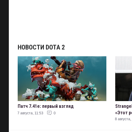
НОВОСТИ DOTA 2
Патч 7.41e: первый взгляд
Strange
«Этот р
7 августа, 11:53
0
переос
8 августа,