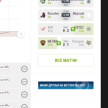
12:00
0%
0%
BO3
10.08
Rooster
Abyssal
12:00
0%
0%
BO3
WW
ex-RUSTEC
Счет
0 : 2
47%
53%
METANOIA Wolves
Procyon
Счет
2 : 1
27%
73%
ВСЕ МАТЧИ
ьтат
34%
ьтат
51%
ВАШИ ДРУЗЬЯ НА BETSDOTA2.XYZ
ьтат
47%
ьтат
54%