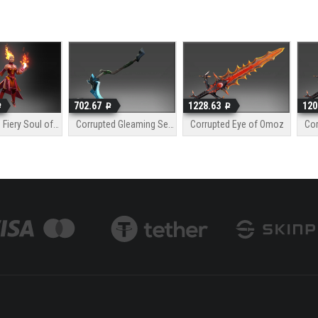
702.67
1228.63
120
Corrupted Fiery Soul of the Slayer
Corrupted Gleaming Seal
Corrupted Eye of Omoz
Cor