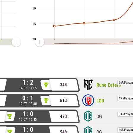
10
15
20
1 : 2
66%
Резул
Rune Eaters
34%
14.07 14:05
0 : 1
49%
Резул
LGD
51%
12.07 18:30
1 : 0
53%
Резул
OG
47%
12.07 16:45
1 : 0
46%
Резул
OG
54%