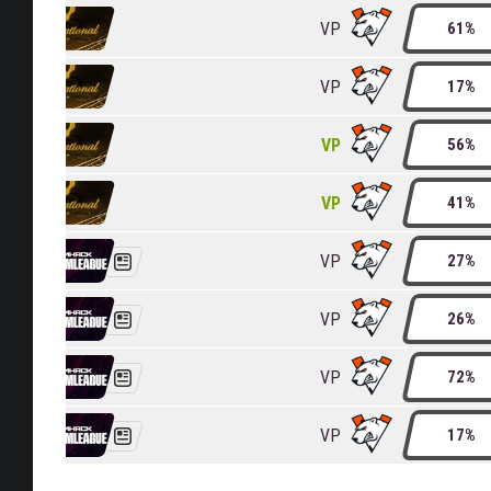
VP
61%
VP
17%
VP
56%
VP
41%
VP
27%
VP
26%
VP
72%
VP
17%