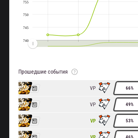
755
750
745
740
Место в рейтинге
Изменение места
Рейтинг
Изменение в рейтинге
Прошедшие события
VP
66%
VP
49%
VP
53%
VP
46%