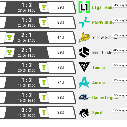
1 : 2
61%
Резул
L1ga Team
39%
28.06 14:00
1 : 2
17%
Резул
PARIVISION
83%
25.06 18:00
2 : 1
56%
Резул
Yellow Submarine
44%
24.06 17:00
2 : 1
41%
Резул
Inner Circle x Insanity
59%
22.06 14:00
1 : 2
27%
Резул
Tundra
73%
20.05 13:00
1 : 2
26%
Резул
Aurora
74%
17.05 13:00
1 : 2
72%
Резул
GamerLegion
28%
16.05 16:30
0 : 2
17%
Резул
Spirit
83%
15.05 20:00