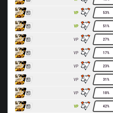
VP
53%
VP
51%
VP
27%
VP
17%
VP
23%
VP
31%
VP
10%
VP
42%