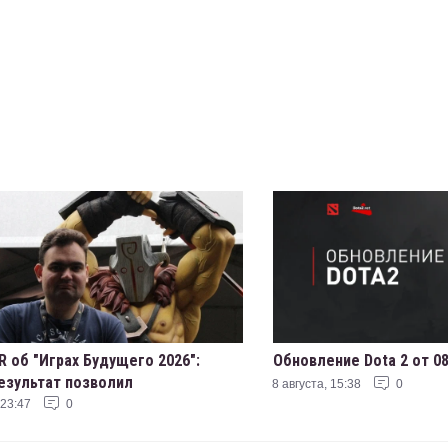
R об "Играх Будущего 2026":
Обновление Dota 2 от 08
езультат позволил
8 августа, 15:38
0
мыслить некоторые вещи»
 23:47
0