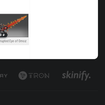
0
rupted Eye of Omoz