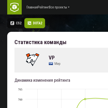
Главная
Рейтинг
Все проекты
CS2
DOTA2
Статистика команды
VP
Мир
Динамика изменения рейтинга
765
760