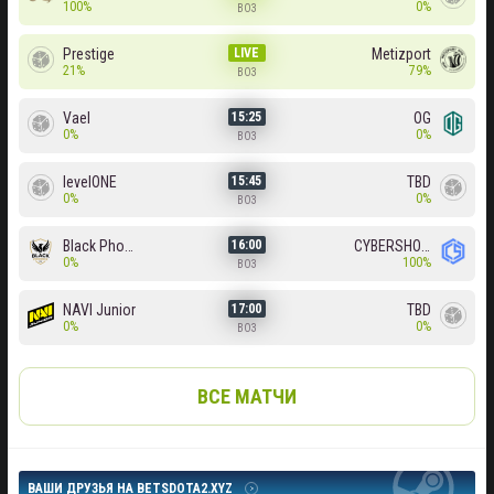
100%
0%
BO3
Prestige
LIVE
Metizport
21%
79%
BO3
Vael
OG
15:25
0%
0%
BO3
levelONE
TBD
15:45
0%
0%
BO3
Black Phoenix
CYBERSHOKE
16:00
0%
100%
BO3
NAVI Junior
TBD
17:00
0%
0%
BO3
ВСЕ МАТЧИ
ВАШИ ДРУЗЬЯ НА BETSDOTA2.XYZ