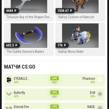
4444
1034.67
Treasure Key of the Shaper Divine
Набор Custom of Karroch
642.5
776
The Subtle Demon's Blades
Набор Moon Rider
МАТЧИ CS:GO
EYEBALLERS
LIVE
Phantom
60%
40%
BO3
Butterfly
LIVE
B-M
63%
38%
BO3
Eternal Fire
LIVE
NADE