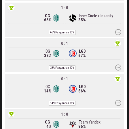
1 : 0
OG
Inner Circle x Insanity
65%
35%
65%
Результат
35%
0 : 1
OG
LGD
33%
67%
33%
Результат
67%
0 : 1
OG
LGD
14%
86%
14%
Результат
86%
1 : 0
OG
Team Yandex
4%
96%