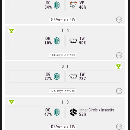
OG
VP
54%
46%
54%
Результат
46%
1 : 0
OG
1W
10%
90%
10%
Результат
90%
0 : 1
OG
1W
27%
73%
27%
Результат
73%
1 : 0
OG
Inner Circle x Insanity
47%
53%
47%
Результат
53%