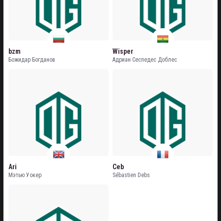
bzm
Wisper
Божидар Богданов
Адриан Сеспедес Доблес
Ari
Ceb
Мэтью Уокер
Sébastien Debs