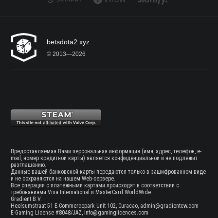
betsdota2.xyz
© 2013—2026
Предоставляемая Вами персональная информация (имя, адрес, телефон, e-
mail, номер кредитной карты) является конфиденциальной и не подлежит
разглашению.
Данные вашей банковской карты передаются только в зашифрованном виде
и не сохраняются на нашем Web-сервере.
Все операции с платежными картами происходят в соответствии с
требованиями Visa International и MasterCard WorldWide
Gradient B.V.
Heelsumstraat 51 E-Commercepark Unit 102, Curacao,
admin@gradientcw.com
E-Gaming License #8048/JAZ,
info@gaminglicences.com