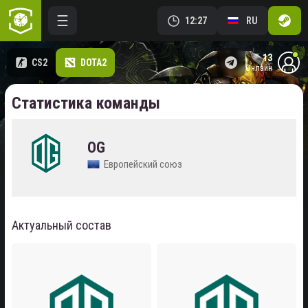
12:27
RU
13
CS2
DOTA2
онлайн
Статистика команды
OG
Европейский союз
Актуальный состав