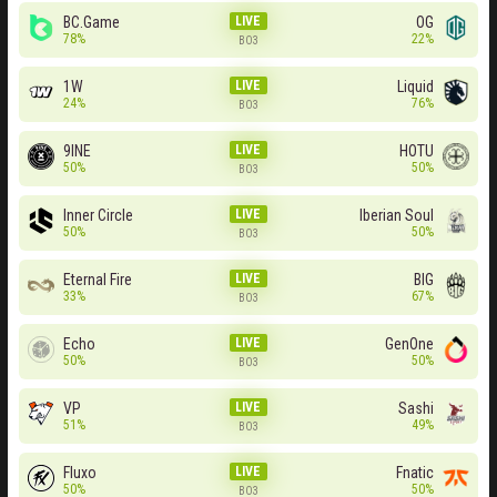
BC.Game
LIVE
OG
78%
22%
BO3
1W
LIVE
Liquid
24%
76%
BO3
9INE
LIVE
HOTU
50%
50%
BO3
Inner Circle
LIVE
Iberian Soul
50%
50%
BO3
Eternal Fire
LIVE
BIG
33%
67%
BO3
Echo
LIVE
GenOne
50%
50%
BO3
VP
LIVE
Sashi
51%
49%
BO3
Fluxo
LIVE
Fnatic
50%
50%
BO3