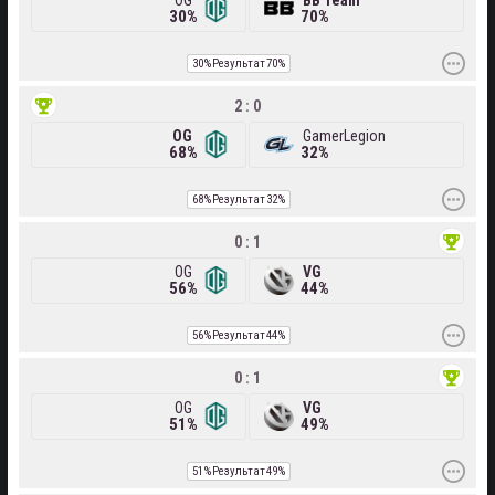
OG
BB Team
30%
70%
30%
Результат
70%
2 : 0
OG
GamerLegion
68%
32%
68%
Результат
32%
0 : 1
OG
VG
56%
44%
56%
Результат
44%
0 : 1
OG
VG
51%
49%
51%
Результат
49%