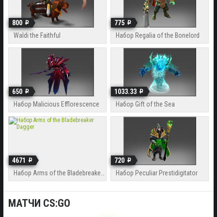
800
775
Waldi the Faithful
Набор Regalia of the Bonelord
650
1033.33
Набор Malicious Efflorescence
Набор Gift of the Sea
4671
720
Набор Arms of the Bladebreaker Dagger
Набор Peculiar Prestidigitator
МАТЧИ CS:GO