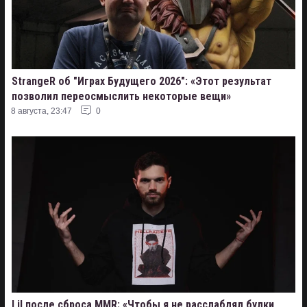
StrangeR об "Играх Будущего 2026": «Этот результат
позволил переосмыслить некоторые вещи»
8 августа, 23:47
0
Lil после сброса MMR: «Чтобы я не расслаблял булки,