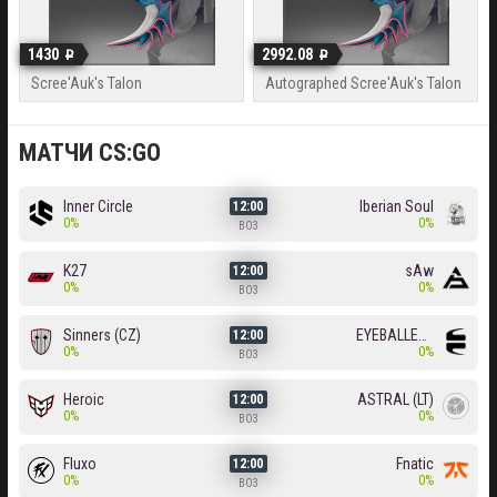
1430
2992.08
Scree'Auk's Talon
Autographed Scree'Auk's Talon
МАТЧИ CS:GO
Inner Circle
Iberian Soul
12:00
0%
0%
BO3
K27
sAw
12:00
0%
0%
BO3
Sinners (CZ)
EYEBALLERS
12:00
0%
0%
BO3
Heroic
ASTRAL (LT)
12:00
0%
0%
BO3
Fluxo
Fnatic
12:00
0%
0%
BO3