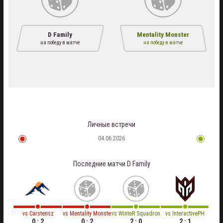
D Family
Mentality Monster
на победу в матче
на победу в матче
Личные встречи
04.06.2026
Последние матчи
D Family
vs
Carstensz
vs
Mentality Monster
vs
WinteR SquadronS
vs
InteractivePH
0 : 2
0 : 2
2 : 0
2 : 1