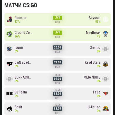
МАТЧИ CS:GO
Rooster
LIVE
Abyssal
17%
83%
BO3
Ground Zero
LIVE
Mindfreak
96%
4%
BO3
Isurus
Gremio
20:00
0%
0%
BO3
paiN academy
Keyd Stars
23:00
0%
0%
BO3
11.08
BORRACHEIROS
MEIA NOITE
02:00
0%
0%
BO3
12.08
BB Team
FaZe
13:00
0%
0%
BO1
12.08
Spirit
JiJieHao
13:00
0%
0%
BO1