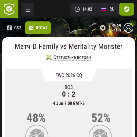
14:02
RU
19
CS2
DOTA2
онлайн
Матч D Family vs Mentality Monster
Статистика встреч
EWC 2026 CQ
BO3
0 : 2
4 Jun 7:00 GMT-3
48%
52%