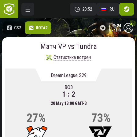
20:52
RU
24
CS2
DOTA2
онлайн
Матч VP vs Tundra
Статистика встреч
DreamLeague S29
BO3
1 : 2
20 May 13:00 GMT-3
27%
73%