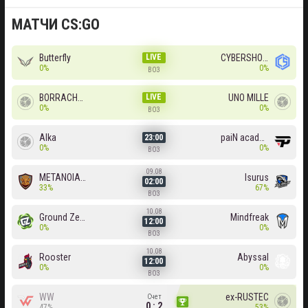
МАТЧИ CS:GO
Butterfly
LIVE
CYBERSHOKE
0%
0%
BO3
BORRACHEIROS
LIVE
UNO MILLE
0%
0%
BO3
Alka
paiN academy
23:00
0%
0%
BO3
09.08
METANOIA Wolves
Isurus
02:00
33%
67%
BO3
10.08
Ground Zero
Mindfreak
12:00
0%
0%
BO3
10.08
Rooster
Abyssal
12:00
0%
0%
BO3
WW
ex-RUSTEC
Счет
0 : 2
47%
53%