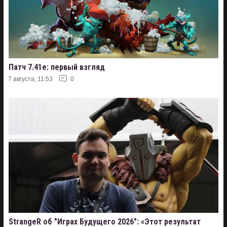
Патч 7.41e: первый взгляд
7 августа, 11:53
0
StrangeR об "Играх Будущего 2026": «Этот результат