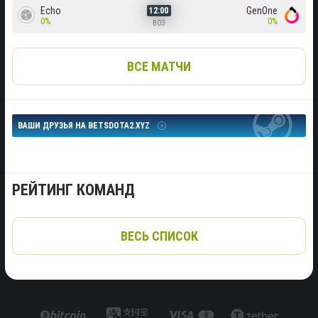
Echo
GenOne
12:00
0%
0%
BO3
ВСЕ МАТЧИ
ВАШИ ДРУЗЬЯ НА BETSDOTA2.XYZ
РЕЙТИНГ КОМАНД
ВЕСЬ СПИСОК