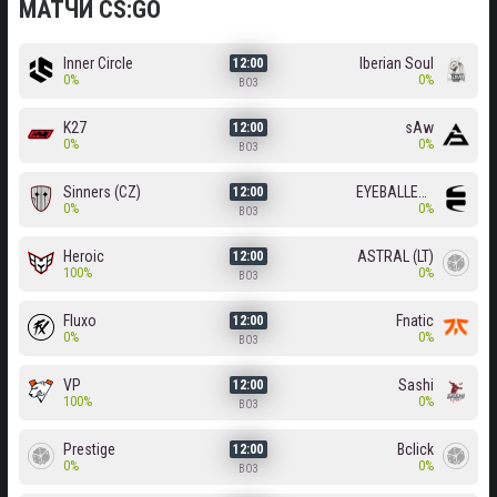
МАТЧИ CS:GO
Inner Circle
Iberian Soul
12:00
0%
0%
BO3
K27
sAw
12:00
0%
0%
BO3
Sinners (CZ)
EYEBALLERS
12:00
0%
0%
BO3
Heroic
ASTRAL (LT)
12:00
100%
0%
BO3
Fluxo
Fnatic
12:00
0%
0%
BO3
VP
Sashi
12:00
100%
0%
BO3
Prestige
Bclick
12:00
0%
0%
BO3