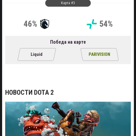
Карта #3
46%
54%
Победа на карте
Liquid
PARIVISION
НОВОСТИ DOTA 2