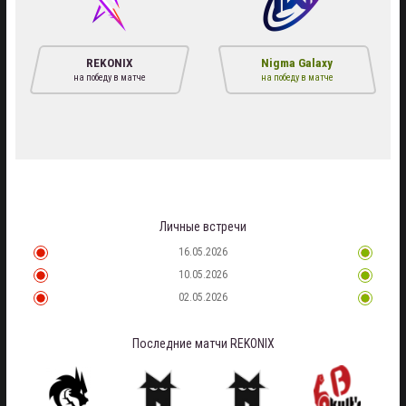
REKONIX
Nigma Galaxy
на победу в матче
на победу в матче
Личные встречи
16.05.2026
10.05.2026
02.05.2026
Последние матчи
REKONIX