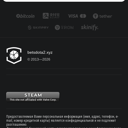
betsdota2.xyz
© 2013—2026
Предоставляемая Вами персональная информация (имя, адрес, телефон, e-
mail, номер кредитной карты) является конфиденциальной и не подлежит
разглашению.