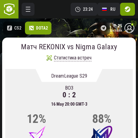
23:24
RU
25
CS2
DOTA2
онлайн
Матч REKONIX vs Nigma Galaxy
Статистика встреч
DreamLeague S29
BO3
0 : 2
16 May 20:00 GMT-3
12%
88%