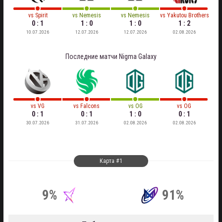
vs
Spirit
vs
Nemesis
vs
Nemesis
vs
Yakutou Brothers
0 : 1
1 : 0
1 : 0
1 : 2
10.07.2026
12.07.2026
12.07.2026
02.08.2026
Последние матчи
Nigma Galaxy
vs
VG
vs
Falcons
vs
OG
vs
OG
0 : 1
0 : 1
1 : 0
0 : 1
30.07.2026
31.07.2026
02.08.2026
02.08.2026
Карта #1
9%
91%