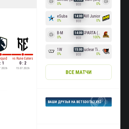
0%
0%
BO3
eSuba
NAVI Junior
14:00
0%
0%
BO3
B-M
SPARTA (RU)
14:00
0%
100%
BO3
1W
Nuclear TigeRES
15:00
0%
0%
BO3
iquid
vs
Rune Eaters
: 1
0 : 2
7.2026
15.07.2026
ВСЕ МАТЧИ
ВАШИ ДРУЗЬЯ НА BETSDOTA2.XYZ