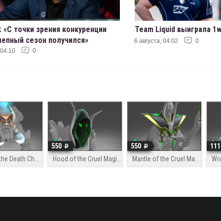
: «С точки зрения конкуренции
Team Liquid выиграла 1w
епный сезон получился»
6 августа, 04:02
0
 04:10
0
550
550
111
Horns of the Death Charge
Hood of the Cruel Magician
Mantle of the Cruel Magician