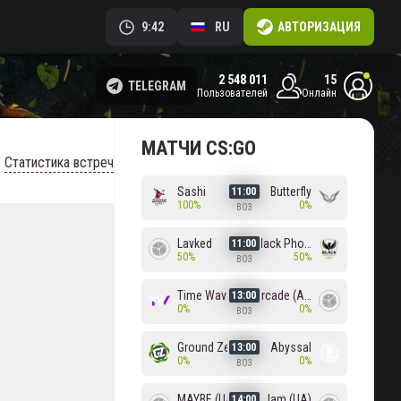
9:42
RU
АВТОРИЗАЦИЯ
2 548 011
15
TELEGRAM
пользователей
онлайн
МАТЧИ CS:GO
Статистика встреч
Sashi
Butterfly
11:00
100%
0%
BO3
Lavked
Black Phoenix
11:00
50%
50%
BO3
Time Waves
Arcade (AU)
13:00
0%
0%
BO3
Ground Zero
Abyssal
13:00
0%
0%
BO3
MAYBE (UA)
Jam (UA)
14:00