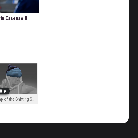
in Essense II
0
Wrap of the Shifting Sorcerer