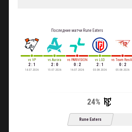
Последние матчи
Rune Eaters
vs
VP
vs
Aurora
vs
PARIVISION
vs
LGD
vs
Team Resil
2 : 1
2 : 0
0 : 2
2 : 1
0 : 2
14.07.2026
15.07.2026
16.07.2026
03.08.2026
05.08.2026
24%
Rune Eaters