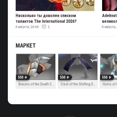
Насколько ты доволен списком
Adekvat
талантов The International 2026?
великол
4 августа, 16:44
1
6 августа,
МАРКЕТ
550
550
550
Bracers of the Death Charge
Crest of the Shifting Sorcerer