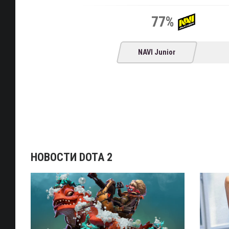
77%
NAVI Junior
НОВОСТИ DOTA 2