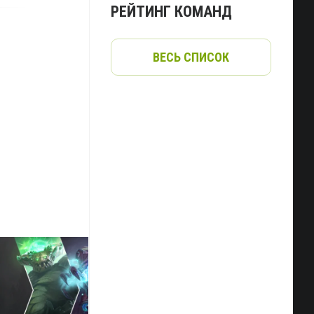
РЕЙТИНГ КОМАНД
ВЕСЬ СПИСОК