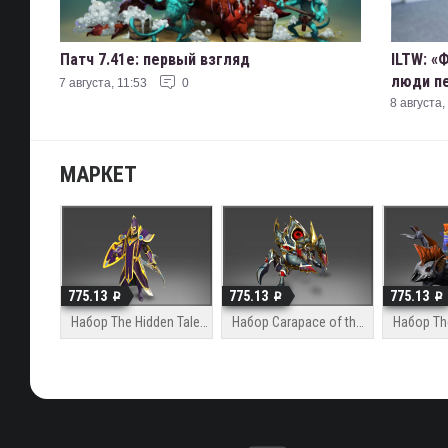
Патч 7.41e: первый взгляд
ILTW: «
люди пе
7 августа, 11:53
0
8 августа,
МАРКЕТ
775.13
775.13
775.13
Набор The Hidden Talent
Набор Carapace of the Hidden Hive