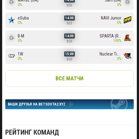
MAYBE (UA)
Jam (UA)
0%
0%
BO3
eSuba
NAVI Junior
14:00
0%
0%
BO3
B-M
SPARTA (RU)
14:00
0%
100%
BO3
1W
Nuclear TigeRES
15:00
0%
0%
BO3
ВСЕ МАТЧИ
ВАШИ ДРУЗЬЯ НА BETSDOTA2.XYZ
РЕЙТИНГ КОМАНД