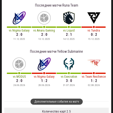
Последние матчи
Runa Team
vs
Nigma Galaxy
vs
Amaru Gaming
vs
Liquid
vs
Tundra
2 : 0
2 : 0
2 : 1
0 : 2
11.12.2025
13.12.2025
14.12.2025
15.12.2025
Последние матчи
Yellow Submarine
vs
MODUS
vs
Nigma Galaxy
vs
Execration
vs
Team Resilience
2 : 0
1 : 2
3 : 0
1 : 2
26.06.2026
28.06.2026
31.07.2026
02.08.2026
Дополнительные события на матч
Количество карт 2.5