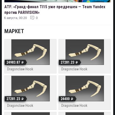
ATF: «Гранд-финал TI15 уже предрешен — Team Yandex
против PARIVISION»
6 августа, 00:20
0
МАРКЕТ
24983.87
27281.23
Dragonclaw Hook
Dragonclaw Hook
27281.23
24400
Dragonclaw Hook
Dragonclaw Hook