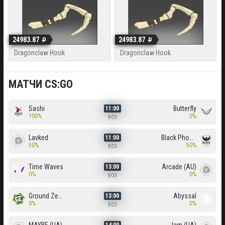
24983.87
24983.87
Dragonclaw Hook
Dragonclaw Hook
МАТЧИ CS:GO
Sashi
Butterfly
11:00
100%
0%
BO3
Lavked
Black Phoenix
11:00
50%
50%
BO3
Time Waves
Arcade (AU)
13:00
0%
0%
BO3
Ground Zero
Abyssal
13:00
0%
0%
BO3
14:00