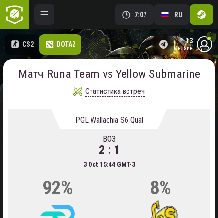
7:07
RU
13
CS2
DOTA2
онлайн
Матч Runa Team vs Yellow Submarine
Статистика встреч
PGL Wallachia S6 Qual
BO3
2 : 1
3 Oct 15:44 GMT-3
92%
8%