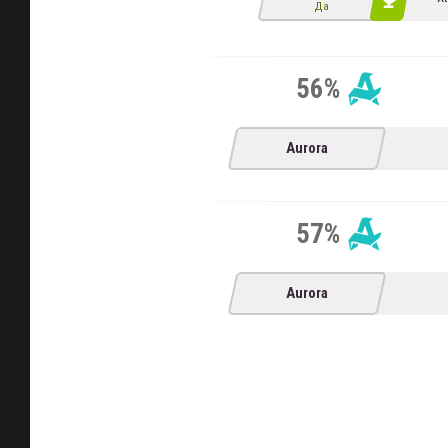
Да
56%
Aurora
57%
Aurora