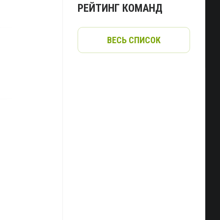
РЕЙТИНГ КОМАНД
ВЕСЬ СПИСОК