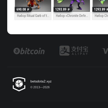
690.08
1293.89
1293.89
Набор Ritual Garb of the Seeker
Набор «Chronite Defense»
betsdota2.xyz
© 2013—2026