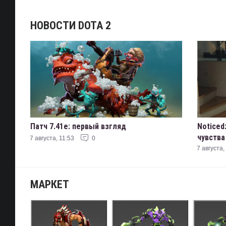
НОВОСТИ DOTA 2
Патч 7.41e: первый взгляд
Noticed
чувства
7 августа, 11:53
0
7 августа,
МАРКЕТ