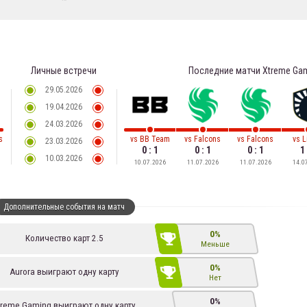
Личные встречи
Последние матчи
Xtreme Ga
29.05.2026
19.04.2026
24.03.2026
s
vs
BB Team
vs
Falcons
vs
Falcons
vs
L
23.03.2026
0 : 1
0 : 1
0 : 1
1 
10.03.2026
10.07.2026
11.07.2026
11.07.2026
14.0
Дополнительные события на матч
0%
Количество карт 2.5
Меньше
0%
Aurora выиграют одну карту
Нет
0%
treme Gaming выиграют одну карту