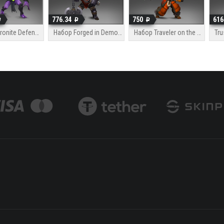
776.34
750
616
Набор Chronite Defense
Набор Forged in Demons' Blood
Набор Traveler on the High Plains
Tru