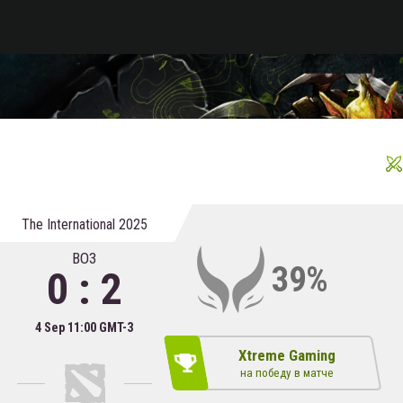
The International 2025
BO3
39%
0 : 2
4 Sep 11:00 GMT-3
Xtreme Gaming
на победу в матче